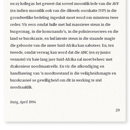
en sy kollegas het geweet dat soveel moontlik lede van die AVF
(en indien moontlik ook van die dikwels oorskatte IVP) in die
grondwetlike bedeling ingesluit moet word om minstens twee
redes: Vir eers omdat hulle met hul massiewe steun in die
burgermag, in die komrnando's, in die polisiereserwes en die
land se burokrasie, en hul latente steun in die staande magte
die geboorte van die nuwe Suid-Afrika kan saboteer. En, ten
tweede, omdat verwag kan word dat die ANC (en sy junior
vennote) vir baie lang jare Suid-Afrika sal moet beheer met
drakoniese noodmaatreëls. En vir die afkondiging en
handhawing van 'n noodtoestand is die veiligheidsmagte en
burokrasieë se gewilligheid om dit in werking te stel
noodsaaklik.
Insig, April 1994
29