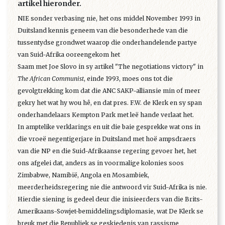
artikel hieronder.
NIE sonder verbasing nie, het ons middel November 1993 in
Duitsland kennis geneem van die besonderhede van die
tussentydse grondwet waarop die onderhandelende partye
van Suid-Afrika ooreengekom het
Saam met Joe Slovo in sy artikel "The negotiations victory" in
The African Communist
, einde 1993, moes ons tot die
gevolgtrekking kom dat die ANC SAKP-alliansie min of meer
gekry het wat hy wou hê, en dat pres. F.W. de Klerk en sy span
onderhandelaars Kempton Park met leë hande verlaat het.
In amptelike verklarings en uit die baie gesprekke wat ons in
die vroeë negentigerjare in Duitsland met hoë ampsdraers
van die NP en die Suid-Afrikaanse regering gevoer het, het
ons afgelei dat, anders as in voormalige kolonies soos
Zimbabwe, Namibië, Angola en Mosambiek,
meerderheidsregering nie die antwoord vir Suid-Afrika is nie.
Hierdie siening is gedeel deur die inisieerders van die Brits-
Amerikaans-Sowjet-bemiddelingsdiplomasie, wat De Klerk se
breuk met die Republiek se geskiedenis van rassisme