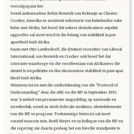
voorafgegaan het.
Sowel ambassadeur Robin Renwick van Brittanje as Chester
Crocker, Amerika se assistent-sekretaris van buitelandse sake
belas met Afrika, het besef dat sekere demokratiese aspekte
opgeoffer sal moet word in die belang van stabiliteit in pot-
apartheid Suid-Afrika.
Saam met Otto Lambsdorff, die (Duitse) voorsitter van Liberal
International, sou Renwick en Crocker ook besef het dat
rotsvaste waarborge vir die voortbestaan van Afrikaners die
sleutel is tot politieke en dus ekonomiese stabiliteit in past-apar
theid Suid-Afrika.
Minstens tot en met die ondertekening van die "Protocol of
Understanding" deur die ANC en die NP in September 1992
was 'n stelsel van permanente magsdeling op nasionale en
streeksvlak, sowel as sterk federale strukture, sleutelelemente
van die NP se program. Toekamstige historici sal moet
vasstel waarom min. Roelf Meyer en sy kollegas van die NP en
die regering nie daarin geslaag het om hierdie standpunte te