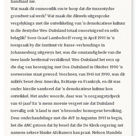
handhaaf nie.
Wat maak dit onmoontlik om te hoop dat die tussentydse
grondwet sal werk? Wat maak die dikwels uitgesproke
vergelykings met die ontwikkeling van 'n demokratiese kultuur
in die destydse Wes-Duitsland totaal onoortuigend en selfs
belaglik? Soos Graaf Lambsdorff vroeg in April 1993 in 'n
toespraak by die Instituut vir Rasse-verhoudinge in
Johannesburg uitgewys het, was die omstandighede van die
twee lande heeltemal verskillend: Wes-Duitsland het eers op
die dag van hereniging met Oos-Duitsland in Oktober 1990 'n
soewereine staat geword. Voorheen, van 1945 tot 1990, was dit
militêr beset deur Amerika, Brittanje en Frankryk, en dit was
onder hierdie sambreel dat 'n demokratiese kultuur kon
ontwikkel. Met ander woorde, daar was 'n oorgangstydperk
van 45 jaar! En 'n mens moenie vergeet nie dat Duitsland
toevallig ook 'n land is met 'n besonder homogene bevolking.
Deur onderhandelinge met die AVF in Augustus 1993 te begin,
het die ANC getoon dat hy besef dat die De Klerk-regering net
namens sekere blanke Afrikaners kan praat. Nelson Mandela