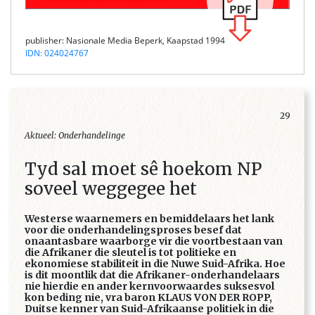
publisher: Nasionale Media Beperk, Kaapstad 1994
IDN: 024024767
29
Aktueel: Onderhandelinge
Tyd sal moet sê hoekom NP
soveel weggegee het
Westerse waarnemers en bemiddelaars het lank
voor die onderhandelingsproses besef dat
onaantasbare waarborge vir die voortbestaan van
die Afrikaner die sleutel is tot politieke en
ekonomiese stabiliteit in die Nuwe Suid-Afrika. Hoe
is dit moontlik dat die Afrikaner-onderhandelaars
nie hierdie en ander kernvoorwaardes suksesvol
kon beding nie, vra baron KLAUS VON DER ROPP,
Duitse kenner van Suid-Afrikaanse politiek in die