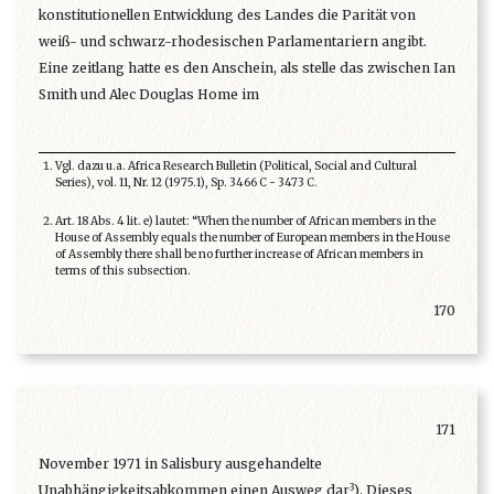
konstitutionellen Entwicklung des Landes die Parität von
weiß- und schwarz-rhodesischen Parlamentariern angibt.
Eine zeitlang hatte es den Anschein, als stelle das zwischen Ian
Smith und Alec Douglas Home im
Vgl. dazu u.a. Africa Research Bulletin (Political, Social and Cultural
Series), vol. 11, Nr. 12 (1975.1), Sp. 3466 C - 3473 C.
Art. 18 Abs. 4 lit. e) lautet: “When the number of African members in the
House of Assembly equals the number of European members in the House
of Assembly there shall be no further increase of African members in
terms of this subsection.
170
171
November 1971 in Salisbury ausgehandelte
3
Unabhängigkeitsabkommen einen Ausweg dar
). Dieses