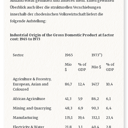
Ausland etwas gemildert und anderes mehr. Einen gewissen
Überblick auch über die strukturellen Verschiebungen
innerhalb der rhodesischen Volkswirtschaft liefert die
folgende Aufstellung:
Industrial Origin of the Gross Domestic Product at factor
cost: 1965 to 1973
*
Sector
1965
1973
)
Mio
% of
% of
Mio $
$
GDP
GDP
Agriculture & Forestry,
European, Asian and
86,7
12,4
147,7
10,4
Coloured
African Agriculture
41,3
5,9
86,2
6,1
Mining and Quarrying
48,3
6,9
90,3
6,4
Manufacturing
135,1
19,4
332,1
23,4
Electricity & Water
21,8
3,1
40,4
2,8