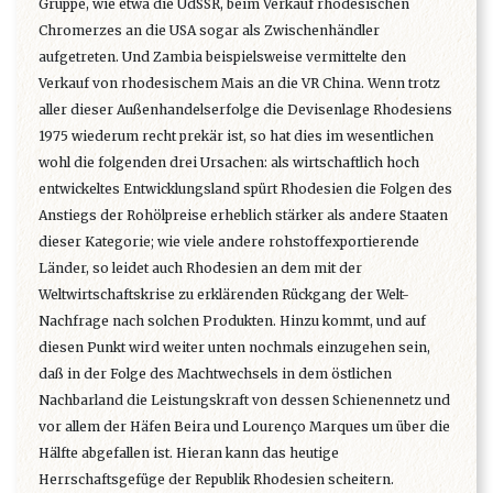
Gruppe, wie etwa die UdSSR, beim Verkauf rhodesischen
Chromerzes an die USA sogar als Zwischenhändler
aufgetreten. Und Zambia beispielsweise vermittelte den
Verkauf von rhodesischem Mais an die VR China. Wenn trotz
aller dieser Außenhandelserfolge die Devisenlage Rhodesiens
1975 wiederum recht prekär ist, so hat dies im wesentlichen
wohl die folgenden drei Ursachen: als wirtschaftlich hoch
entwickeltes Entwicklungsland spürt Rhodesien die Folgen des
Anstiegs der Rohölpreise erheblich stärker als andere Staaten
dieser Kategorie; wie viele andere rohstoffexportierende
Länder, so leidet auch Rhodesien an dem mit der
Weltwirtschaftskrise zu erklärenden Rückgang der Welt-
Nachfrage nach solchen Produkten. Hinzu kommt, und auf
diesen Punkt wird weiter unten nochmals einzugehen sein,
daß in der Folge des Machtwechsels in dem östlichen
Nachbarland die Leistungskraft von dessen Schienennetz und
vor allem der Häfen Beira und Lourenço Marques um über die
Hälfte abgefallen ist. Hieran kann das heutige
Herrschaftsgefüge der Republik Rhodesien scheitern.