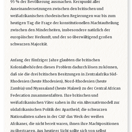
95 % der Bevölkerung ausmachen. Kernpunkt aller
Auseinandersetzungen zwischen den britischen und
weißafrikanischen rhodesischen Regierungen war bis zum
heutigen Tag die Frage der konstitutionellen Machtaufteilung
zwischen den Minderheiten, insbesondere natürlich der
europäischer Herkunft, und der so überwältigend großen
schwarzen Majorität.
Anfang der fünfziger Jahre glaubten die britischen
Kolonialbehörden dieses Problem dadurch lösen zu können,
daß sie die drei britischen Besitzungen in Zentralafrika Süd-
Rhodesien (heute Rhodesien), Nord-Rhodesien (heute
Zambia) und Nyassaland (heute Malawi) zu der Central African
Federation zusammenfaßten. Ihre britischen und
weißafrikanischen Väter sahen in ihr ein Alternativmodell zur
südafrikanischen Politik der Apartheid; die schwarzen
Nationalisten sahen in der CAF das Werk der weißen
Afrikaner, die nicht bereit waren, ihnen ihre Machtpositionen
zu übertragen. Aus heutiger Sicht sollte sich von selbst