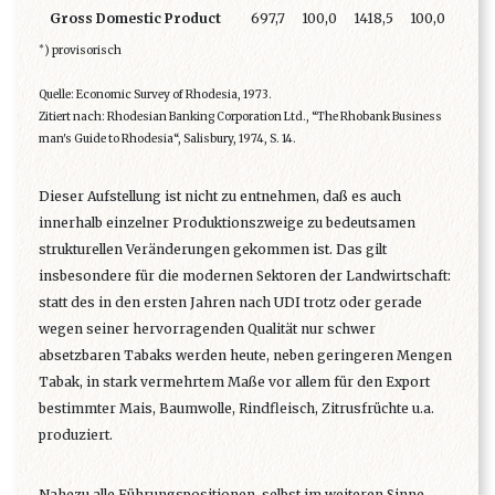
Gross Domestic Product
697,7
100,0
1418,5
100,0
*
) provisorisch
Quelle: Economic Survey of Rhodesia, 1973.
Zitiert nach: Rhodesian Banking Corporation Ltd., “The Rhobank Business
man's Guide to Rhodesia“, Salisbury, 1974, S. 14.
Dieser Aufstellung ist nicht zu entnehmen, daß es auch
innerhalb einzelner Produktionszweige zu bedeutsamen
strukturellen Veränderungen gekommen ist. Das gilt
insbesondere für die modernen Sektoren der Landwirtschaft:
statt des in den ersten Jahren nach UDI trotz oder gerade
wegen seiner hervorragenden Qualität nur schwer
absetzbaren Tabaks werden heute, neben geringeren Mengen
Tabak, in stark vermehrtem Maße vor allem für den Export
bestimmter Mais, Baumwolle, Rindfleisch, Zitrusfrüchte u.a.
produziert.
Nahezu alle Führungspositionen, selbst im weiteren Sinne,