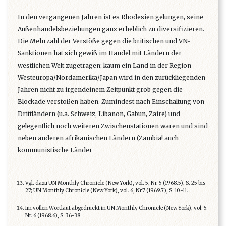
In den vergangenen Jahren ist es Rhodesien gelungen, seine
Außenhandelsbeziehungen ganz erheblich zu diversifizieren.
Die Mehrzahl der Verstöße gegen die britischen und VN-
Sanktionen hat sich gewiß im Handel mit Ländern der
westlichen Welt zugetragen; kaum ein Land in der Region
Westeuropa/Nordamerika/Japan wird in den zurückliegenden
Jahren nicht zu irgendeinem Zeitpunkt grob gegen die
Blockade verstoßen haben. Zumindest nach Einschaltung von
Drittländern (u.a. Schweiz, Libanon, Gabun, Zaire) und
gelegentlich noch weiteren Zwischenstationen waren und sind
neben anderen afrikanischen Ländern (Zambia! auch
kommunistische Länder
Vgl. dazu UN Monthly Chronicle (New York), vol. 5, Nr. 5 (1968.5), S. 25 bis
27; UN Monthly Chronicle (New York), vol. 6, Nr.7 (1969.7), S. 10-11.
Im vollen Wortlaut abgedruckt in UN Monthly Chronicle (New York), vol. 5.
Nr. 6 (1968.6), S. 36-38.