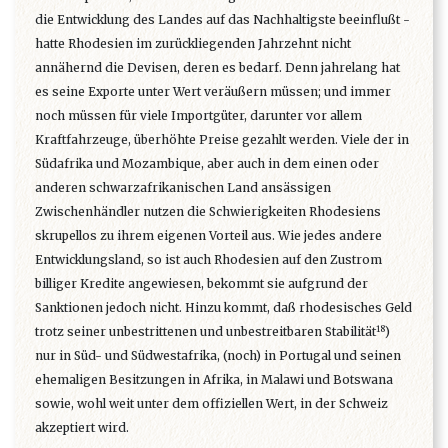
die Entwicklung des Landes auf das Nachhaltigste beeinflußt -
hatte Rhodesien im zurückliegenden Jahrzehnt nicht
annähernd die Devisen, deren es bedarf. Denn jahrelang hat
es seine Exporte unter Wert veräußern müssen; und immer
noch müssen für viele Importgüter, darunter vor allem
Kraftfahrzeuge, überhöhte Preise gezahlt werden. Viele der in
Südafrika und Mozambique, aber auch in dem einen oder
anderen schwarzafrikanischen Land ansässigen
Zwischenhändler nutzen die Schwierigkeiten Rhodesiens
skrupellos zu ihrem eigenen Vorteil aus. Wie jedes andere
Entwicklungsland, so ist auch Rhodesien auf den Zustrom
billiger Kredite angewiesen, bekommt sie aufgrund der
Sanktionen jedoch nicht. Hinzu kommt, daß rhodesisches Geld
18
trotz seiner unbestrittenen und unbestreitbaren Stabilität
)
nur in Süd- und Südwestafrika, (noch) in Portugal und seinen
ehemaligen Besitzungen in Afrika, in Malawi und Botswana
sowie, wohl weit unter dem offiziellen Wert, in der Schweiz
akzeptiert wird.