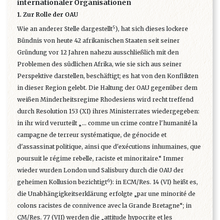
internationaler Organisationen
1. Zur Rolle der OAU
5
Wie an anderer Stelle dargestellt
), hat sich dieses lockere
Bündnis von heute 42 afrikanischen Staaten seit seiner
Gründung vor 12 Jahren nahezu ausschließlich mit den
Problemen des südlichen Afrika, wie sie sich aus seiner
Perspektive darstellen, beschäftigt; es hat von den Konflikten
in dieser Region gelebt. Die Haltung der OAU gegenüber dem
weißen Minderheitsregime Rhodesiens wird recht treffend
durch Resolution 153 (XI) ihres Ministerrates wiedergegeben:
in ihr wird verurteilt „... comme un crime contre l'humanité la
campagne de terreur systématique, de génocide et
d'assassinat politique, ainsi que d'exécutions inhumaines, que
poursuit le régime rebelle, raciste et minoritaire.“ Immer
wieder wurden London und Salisbury durch die OAU der
6
geheimen Kollusion bezichtigt
): in ECM/Res. 14 (VI) heißt es,
die Unabhängigkeitserklärung erfolgte „par une minorité de
colons racistes de connivence avec la Grande Bretagne“; in
CM/Res. 77 (VII) werden die „attitude hypocrite et les