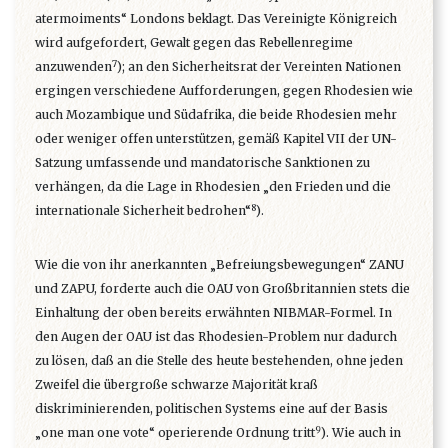
atermoiments“ Londons beklagt. Das Vereinigte Königreich
wird aufgefordert, Gewalt gegen das Rebellenregime
7
anzuwenden
); an den Sicherheitsrat der Vereinten Nationen
ergingen verschiedene Aufforderungen, gegen Rhodesien wie
auch Mozambique und Südafrika, die beide Rhodesien mehr
oder weniger offen unterstützen, gemäß Kapitel VII der UN-
Satzung umfassende und mandatorische Sanktionen zu
verhängen, da die Lage in Rhodesien „den Frieden und die
8
internationale Sicherheit bedrohen“
).
Wie die von ihr anerkannten „Befreiungsbewegungen“ ZANU
und ZAPU, forderte auch die OAU von Großbritannien stets die
Einhaltung der oben bereits erwähnten NIBMAR-Formel. In
den Augen der OAU ist das Rhodesien-Problem nur dadurch
zu lösen, daß an die Stelle des heute bestehenden, ohne jeden
Zweifel die übergroße schwarze Majorität kraß
diskriminierenden, politischen Systems eine auf der Basis
9
„one man one vote“ operierende Ordnung tritt
). Wie auch in