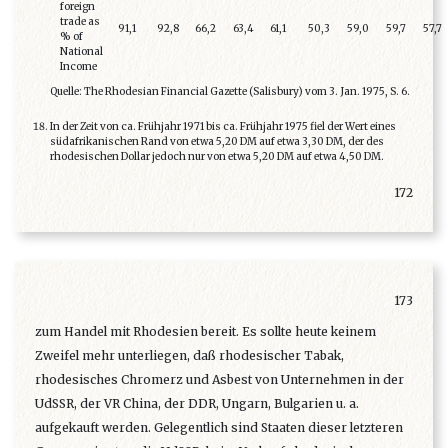
foreign
trade as
91,1
92,8
66,2
63,4
61,1
50,3
59,0
59,7
57,7
% of
National
Income
Quelle: The Rhodesian Financial Gazette (Salisbury) vom 3. Jan. 1975, S. 6.
In der Zeit von ca. Frühjahr 1971 bis ca. Frühjahr 1975 fiel der Wert eines
südafrikanischen Rand von etwa 5,20 DM auf etwa 3,30 DM, der des
rhodesischen Dollar jedoch nur von etwa 5,20 DM auf etwa 4,50 DM.
172
173
zum Handel mit Rhodesien bereit. Es sollte heute keinem
Zweifel mehr unterliegen, daß rhodesischer Tabak,
rhodesisches Chromerz und Asbest von Unternehmen in der
UdSSR, der VR China, der DDR, Ungarn, Bulgarien u. a.
aufgekauft werden. Gelegentlich sind Staaten dieser letzteren