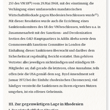
14
253 des VN SR
) vom 29.Mai 1968, mit der einstimmig die
Verhängung einer umfassenden mandatorischen
15
Wirtschaftsblockade gegen Rhodesien beschlossen wurde
).
Mit dieser Resolution wurde auch die Errichtung eines
Sanktionskomitees des SR der VN beschlossen, welches u.a. in
Zusammenarbeit mit der Sanctions- and Decolonization
Section des OAU-Hauptquartiers in Addis Abeba sowie dem
Commonwealth Sanctions Committee in London die
Einhaltung dieser Sanktionen überwacht und darüber dem
Sicherheitsrat regelmäßig Bericht erstattet. Ihm gehören
Vertreter aller jeweiligen nichtständigen und ständigen SR-
Mitglieder an; daß gerade die letzteren, ohne Ausnahme, teils
offen (wie die USA gemäß dem sog. Byrd Amendment seit
Januar 1972 bei der Einfuhr rhodesischen Chromerzes), viel
häufiger versteckt die Sanktionen zu ihrem eigenen Nutzen
umgehen, ist ein offenes Geheimnis.
III. Zur gegenwärtigen Lage in Rhodesien