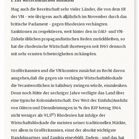
1. Zur wirtschaftlichen Situation
Mag auch die Bereitschaft sehr vieler Länder, die von dem SR
der VN - wie übrigens auch alljährlich im November durch das
britische Parlament - gegen Rhodesien verhängten
Sanktionen zu respektieren, weit hinter den in OAU- und VN-
Zirkeln üblichen propagandistischen Reden zurückbleiben, so
hat die rhodesische Wirtschaft ihretwegen seit 1965 dennoch
mit sehr ernsten Schwierigkeiten zu kämpfen.
Großbritannien und die VN konnten zunächst zu Recht davon
ausgehen,daß die gegen sie verhängte Wirtschaftsblockade
die Verantwortlichen in Salisbury zwingen würde, einzulenken.
Denn noch Mitte der sechziger Jahre verfügte das Land über
eine typische Kolonialwirtschaft. Der Wert der Einfuhr/Ausfuhr
von Gütern und Dienstleistungen in % des BIP betrug 1964
17
nicht weniger als 91,1!
) Rhodesien hat infolge der
Wirtschaftsblockade die meisten seiner traditionellen Märkte,
vor allem in Großbritannien, einst der absolut wichtigste
Handelspartner, und Zambia eingebüßt. Zudem - und das hat