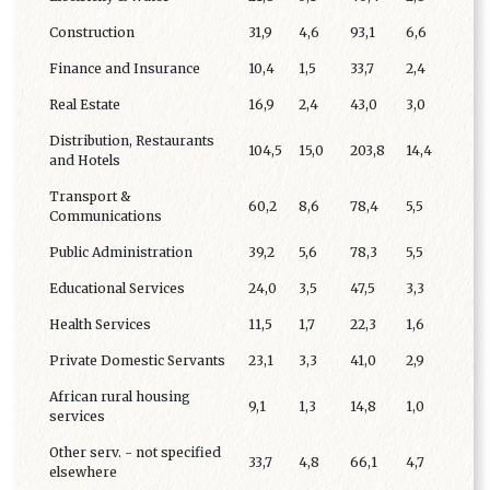
Construction
31,9
4,6
93,1
6,6
Finance and Insurance
10,4
1,5
33,7
2,4
Real Estate
16,9
2,4
43,0
3,0
Distribution, Restaurants
104,5
15,0
203,8
14,4
and Hotels
Transport &
60,2
8,6
78,4
5,5
Communications
Public Administration
39,2
5,6
78,3
5,5
Educational Services
24,0
3,5
47,5
3,3
Health Services
11,5
1,7
22,3
1,6
Private Domestic Servants
23,1
3,3
41,0
2,9
African rural housing
9,1
1,3
14,8
1,0
services
Other serv. - not specified
33,7
4,8
66,1
4,7
elsewhere