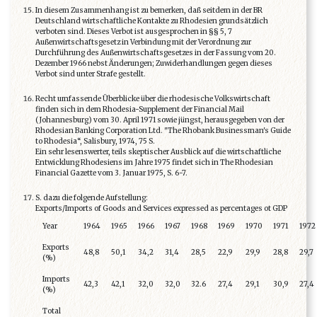
In diesem Zusammenhang ist zu bemerken, daß seitdem in der BR
Deutschland wirtschaftliche Kontakte zu Rhodesien grundsätzlich
verboten sind. Dieses Verbot ist ausgesprochen in §§ 5, 7
Außenwirtschaftsgesetz in Verbindung mit der Verordnung zur
Durchführung des Außenwirtschaftsgesetzes in der Fassung vom 20.
Dezember 1966 nebst Änderungen; Zuwiderhandlungen gegen dieses
Verbot sind unter Strafe gestellt.
Recht umfassende Überblicke über die rhodesische Volkswirtschaft
finden sich in dem Rhodesia-Supplement der Financial Mail
(Johannesburg) vom 30. April 1971 sowie jüngst, herausgegeben von der
Rhodesian Banking Corporation Ltd. "The Rhobank Businessman's Guide
to Rhodesia“, Salisbury, 1974, 75 S.
Ein sehr lesenswerter, teils skeptischer Ausblick auf die wirtschaftliche
Entwicklung Rhodesiens im Jahre 1975 findet sich in The Rhodesian
Financial Gazette vom 3. Januar 1975, S. 6-7.
S. dazu die folgende Aufstellung:
Exports/Imports of Goods and Services expressed as percentages ot GDP
Year
1964
1965
1966
1967
1968
1969
1970
1971
1972
Exports
48,8
50,1
34,2
31,4
28,5
22,9
29,9
28,8
29,7
(%)
Imports
42,3
42,1
32,0
32,0
32.6
27,4
29,1
30,9
27,4
(%)
Total