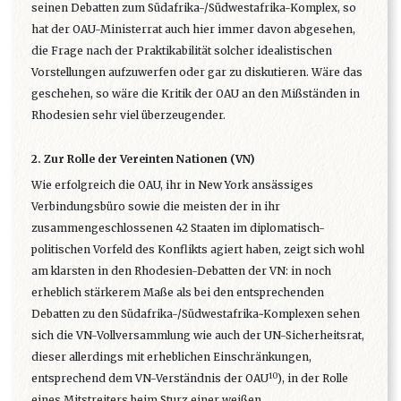
seinen Debatten zum Südafrika-/Südwestafrika-Komplex, so
hat der OAU-Ministerrat auch hier immer davon abgesehen,
die Frage nach der Praktikabilität solcher idealistischen
Vorstellungen aufzuwerfen oder gar zu diskutieren. Wäre das
geschehen, so wäre die Kritik der OAU an den Mißständen in
Rhodesien sehr viel überzeugender.
2. Zur Rolle der Vereinten Nationen (VN)
Wie erfolgreich die OAU, ihr in New York ansässiges
Verbindungsbüro sowie die meisten der in ihr
zusammengeschlossenen 42 Staaten im diplomatisch-
politischen Vorfeld des Konflikts agiert haben, zeigt sich wohl
am klarsten in den Rhodesien-Debatten der VN: in noch
erheblich stärkerem Maße als bei den entsprechenden
Debatten zu den Südafrika-/Südwestafrika~Komplexen sehen
sich die VN-Vollversammlung wie auch der UN-Sicherheitsrat,
dieser allerdings mit erheblichen Einschränkungen,
10
entsprechend dem VN-Verständnis der OAU
), in der Rolle
eines Mitstreiters beim Sturz einer weißen