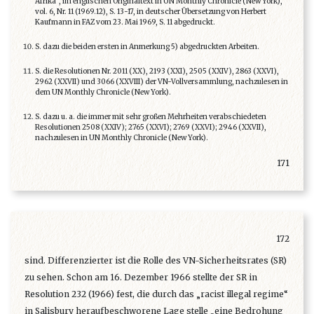
Afrika“, im englischen Originaltext in UN Monthly Chronicle (New York),
vol. 6, Nr. 11 (1969.12), S. 13-17, in deutscher Übersetzung von Herbert
Kaufmann in FAZ vom 23. Mai 1969, S. 11 abgedruckt.
S. dazu die beiden ersten in Anmerkung 5) abgedruckten Arbeiten.
S. die Resolutionen Nr. 2011 (XX), 2193 (XXI), 2505 (XXIV), 2863 (XXVI),
2962 (XXVII) und 3066 (XXVIII) der VN-Vollversammlung, nachzulesen in
dem UN Monthly Chronicle (New York).
S. dazu u. a. die immer mit sehr großen Mehrheiten verabschiedeten
Resolutionen 2508 (XXIV); 2765 (XXVI); 2769 (XXVI); 2946 (XXVII),
nachzulesen in UN Monthly Chronicle (New York).
171
172
sind. Differenzierter ist die Rolle des VN-Sicherheitsrates (SR)
zu sehen. Schon am 16. Dezember 1966 stellte der SR in
Resolution 232 (1966) fest, die durch das „racist illegal regime“
in Salisbury heraufbeschworene Lage stelle „eine Bedrohung