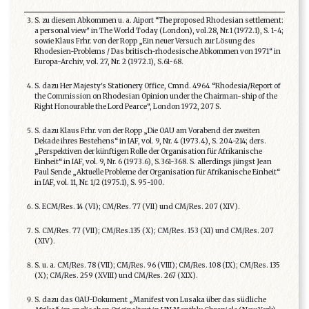
S. zu diesem Abkommen u. a. Aiport “The proposed Rhodesian settlement:
a personal view" in The World Today (London), vol.28, Nr.1 (1972.1), S. 1-4;
sowie Klaus Frhr. von der Ropp „Ein neuer Versuch zur Lösung des
Rhodesien-Problems / Das britisch-rhodesische Abkommen von 1971“ in
Europa-Archiv, vol. 27, Nr. 2 (1972.1), S.61-68.
S. dazu Her Majesty's Stationery Office, Cmnd. 4964 “Rhodesia/Report of
the Commission on Rhodesian Opinion under the Chairman-ship of the
Right Honourable the Lord Pearce“, London 1972, 207 S.
S. dazu Klaus Frhr. von der Ropp „Die OAU am Vorabend der zweiten
Dekade ihres Bestehens“ in IAF, vol. 9, Nr. 4 (1973.4), S. 204-214; ders.
„Perspektiven der künftigen Rolle der Organisation für Afrikanische
Einheit“ in IAF, vol. 9, Nr. 6 (1973.6), S.361-368. S. allerdings jüngst Jean
Paul Sende „Aktuelle Probleme der Organisation für Afrikanische Einheit“
in IAF, vol. 11, Nr. 1/2 (1975.1), S. 95-100.
S. ECM/Res. 14 (VI); CM/Res. 77 (VII) und CM/Res. 207 (XIV).
S. CM/Res. 77 (VII); CM/Res.135 (X); CM/Res. 153 (XI) und CM/Res. 207
(XIV).
S. u. a. CM/Res. 78 (VII); CM/Res. 96 (VIII); CM/Res. 108 (IX); CM/Res. 135
(X); CM/Res. 259 (XVIII) und CM/Res. 267 (XIX).
S. dazu das OAU-Dokument „Manifest von Lusaka über das südliche