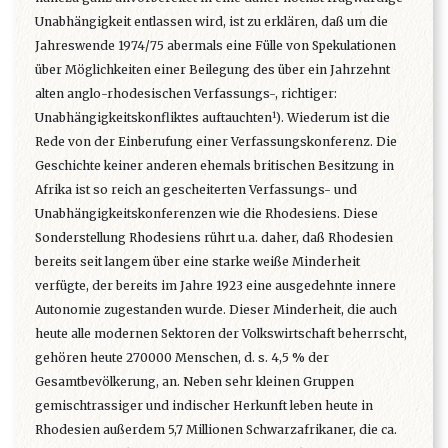
Unabhängigkeit entlassen wird, ist zu erklären, daß um die
Jahreswende 1974/75 abermals eine Fülle von Spekulationen
über Möglichkeiten einer Beilegung des über ein Jahrzehnt
alten anglo-rhodesischen Verfassungs-, richtiger:
1
Unabhängigkeitskonfliktes auftauchten
). Wiederum ist die
Rede von der Einberufung einer Verfassungskonferenz. Die
Geschichte keiner anderen ehemals britischen Besitzung in
Afrika ist so reich an gescheiterten Verfassungs- und
Unabhängigkeitskonferenzen wie die Rhodesiens. Diese
Sonderstellung Rhodesiens rührt u.a. daher, daß Rhodesien
bereits seit langem über eine starke weiße Minderheit
verfügte, der bereits im Jahre 1923 eine ausgedehnte innere
Autonomie zugestanden wurde. Dieser Minderheit, die auch
heute alle modernen Sektoren der Volkswirtschaft beherrscht,
gehören heute 270000 Menschen, d. s. 4,5 % der
Gesamtbevölkerung, an. Neben sehr kleinen Gruppen
gemischtrassiger und indischer Herkunft leben heute in
Rhodesien außerdem 5,7 Millionen Schwarzafrikaner, die ca.