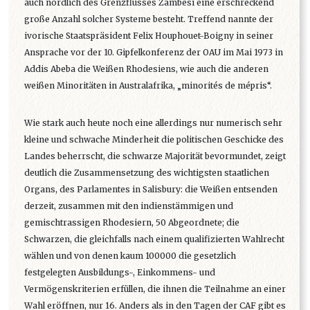
auch nördlich des Grenzflusses Zambesi eine erschreckend
große Anzahl solcher Systeme besteht. Treffend nannte der
ivorische Staatspräsident Felix Houphouet-Boigny in seiner
Ansprache vor der 10. Gipfelkonferenz der OAU im Mai 1973 in
Addis Abeba die Weißen Rhodesiens, wie auch die anderen
weißen Minoritäten in Australafrika, „minorités de mépris“.
Wie stark auch heute noch eine allerdings nur numerisch sehr
kleine und schwache Minderheit die politischen Geschicke des
Landes beherrscht, die schwarze Majorität bevormundet, zeigt
deutlich die Zusammensetzung des wichtigsten staatlichen
Organs, des Parlamentes in Salisbury: die Weißen entsenden
derzeit, zusammen mit den indienstämmigen und
gemischtrassigen Rhodesiern, 50 Abgeordnete; die
Schwarzen, die gleichfalls nach einem qualifizierten Wahlrecht
wählen und von denen kaum 100000 die gesetzlich
festgelegten Ausbildungs-, Einkommens- und
Vermögenskriterien erfüllen, die ihnen die Teilnahme an einer
Wahl eröffnen, nur 16. Anders als in den Tagen der CAF gibt es