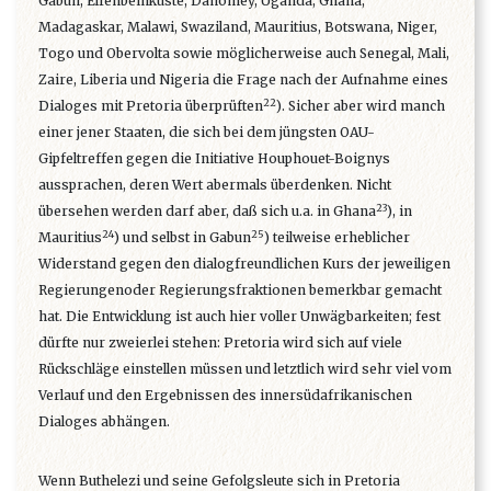
Gabun, Elfenbeinküste, Dahomey, Uganda, Ghana,
Madagaskar, Malawi, Swaziland, Mauritius, Botswana, Niger,
Togo und Obervolta sowie möglicherweise auch Senegal, Mali,
Zaire, Liberia und Nigeria die Frage nach der Aufnahme eines
22
Dialoges mit Pretoria überprüften
). Sicher aber wird manch
einer jener Staaten, die sich bei dem jüngsten OAU-
Gipfeltreffen gegen die Initiative Houphouet-Boignys
aussprachen, deren Wert abermals überdenken. Nicht
23
übersehen werden darf aber, daß sich u.a. in Ghana
), in
24
25
Mauritius
) und selbst in Gabun
) teilweise erheblicher
Widerstand gegen den dialogfreundlichen Kurs der jeweiligen
Regierungenoder Regierungsfraktionen bemerkbar gemacht
hat. Die Entwicklung ist auch hier voller Unwägbarkeiten; fest
dürfte nur zweierlei stehen: Pretoria wird sich auf viele
Rückschläge einstellen müssen und letztlich wird sehr viel vom
Verlauf und den Ergebnissen des innersüdafrikanischen
Dialoges abhängen.
Wenn Buthelezi und seine Gefolgsleute sich in Pretoria