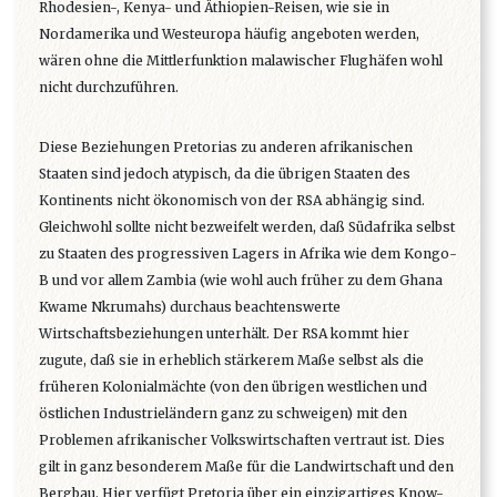
Rhodesien-, Kenya- und Äthiopien-Reisen, wie sie in
Nordamerika und Westeuropa häufig angeboten werden,
wären ohne die Mittlerfunktion malawischer Flughäfen wohl
nicht durchzuführen.
Diese Beziehungen Pretorias zu anderen afrikanischen
Staaten sind jedoch atypisch, da die übrigen Staaten des
Kontinents nicht ökonomisch von der RSA abhängig sind.
Gleichwohl sollte nicht bezweifelt werden, daß Südafrika selbst
zu Staaten des progressiven Lagers in Afrika wie dem Kongo-
B und vor allem Zambia (wie wohl auch früher zu dem Ghana
Kwame Nkrumahs) durchaus beachtenswerte
Wirtschaftsbeziehungen unterhält. Der RSA kommt hier
zugute, daß sie in erheblich stärkerem Maße selbst als die
früheren Kolonialmächte (von den übrigen westlichen und
östlichen Industrieländern ganz zu schweigen) mit den
Problemen afrikanischer Volkswirtschaften vertraut ist. Dies
gilt in ganz besonderem Maße für die Landwirtschaft und den
Bergbau. Hier verfügt Pretoria über ein einzigartiges Know-