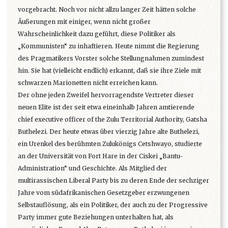
vorgebracht. Noch vor nicht allzu langer Zeit hätten solche
Äußerungen mit einiger, wenn nicht großer
Wahrscheinlichkeit dazu geführt, diese Politiker als
„Kommunisten“ zu inhaftieren. Heute nimmt die Regierung
des Pragmatikers Vorster solche Stellungnahmen zumindest
hin. Sie hat (vielleicht endlich) erkannt, daß sie ihre Ziele mit
schwarzen Marionetten nicht erreichen kann.
Der ohne jeden Zweifel hervorragendste Vertreter dieser
neuen Elite ist der seit etwa eineinhalb Jahren amtierende
chief executive officer of the Zulu Territorial Authority, Gatsha
Buthelezi. Der heute etwas über vierzig Jahre alte Buthelezi,
ein Urenkel des berühmten Zulukönigs Cetshwayo, studierte
an der Universität von Fort Hare in der Ciskei „Bantu-
Administration“ und Geschichte. Als Mitglied der
multirassischen Liberal Party bis zu deren Ende der sechziger
Jahre vom südafrikanischen Gesetzgeber erzwungenen
Selbstauflösung, als ein Politiker, der auch zu der Progressive
Party immer gute Beziehungen unterhalten hat, als