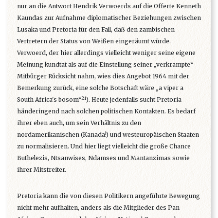
nur an die Antwort Hendrik Verwoerds auf die Offerte Kenneth
Kaundas zur Aufnahme diplomatischer Beziehungen zwischen
Lusaka und Pretoria für den Fall, daß den zambischen
Vertretern der Status von Weißen eingeräumt würde.
Verwoerd, der hier allerdings vielleicht weniger seine eigene
Meinung kundtat als auf die Einstellung seiner „verkrampte“
Mitbürger Rücksicht nahm, wies dies Angebot 1964 mit der
Bemerkung zurück, eine solche Botschaft wäre „a viper a
21
South Africa's bosom“
). Heute jedenfalls sucht Pretoria
händeringend nach solchen politischen Kontakten. Es bedarf
ihrer eben auch, um sein Verhältnis zu den
nordamerikanischen (Kanada!) und westeuropäischen Staaten
zu normalisieren. Und hier liegt vielleicht die große Chance
Buthelezis, Ntsanwises, Ndamses und Mantanzimas sowie
ihrer Mitstreiter.
Pretoria kann die von diesen Politikern angeführte Bewegung
nicht mehr aufhalten, anders als die Mitglieder des Pan