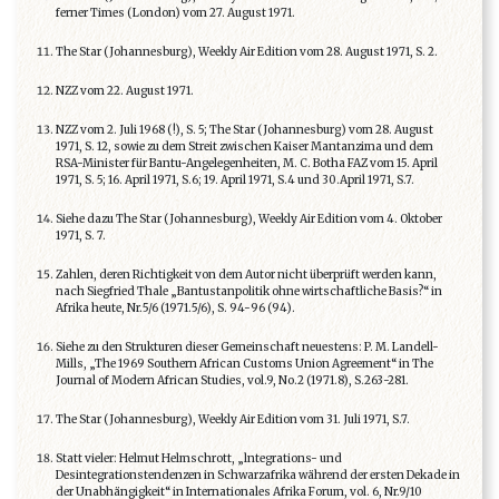
ferner Times (London) vom 27. August 1971.
The Star (Johannesburg), Weekly Air Edition vom 28. August 1971, S. 2.
NZZ vom 22. August 1971.
NZZ vom 2. Juli 1968 (!), S. 5; The Star (Johannesburg) vom 28. August
1971, S. 12, sowie zu dem Streit zwischen Kaiser Mantanzima und dem
RSA-Minister für Bantu-Angelegenheiten, M. C. Botha FAZ vom 15. April
1971, S. 5; 16. April 1971, S.6; 19. April 1971, S.4 und 30.April 1971, S.7.
Siehe dazu The Star (Johannesburg), Weekly Air Edition vom 4. Oktober
1971, S. 7.
Zahlen, deren Richtigkeit von dem Autor nicht überprüft werden kann,
nach Siegfried Thale „Bantustanpolitik ohne wirtschaftliche Basis?“ in
Afrika heute, Nr.5/6 (1971.5/6), S. 94-96 (94).
Siehe zu den Strukturen dieser Gemeinschaft neuestens: P. M. Landell-
Mills, „The 1969 Southern African Customs Union Agreement“ in The
Journal of Modern African Studies, vol.9, No.2 (1971.8), S.263-281.
The Star (Johannesburg), Weekly Air Edition vom 31. Juli 1971, S.7.
Statt vieler: Helmut Helmschrott, „lntegrations- und
Desintegrationstendenzen in Schwarzafrika während der ersten Dekade in
der Unabhängigkeit“ in Internationales Afrika Forum, vol. 6, Nr.9/10