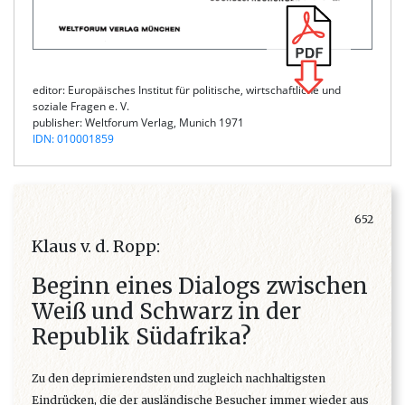
editor: Europäisches Institut für politische, wirtschaftliche und
soziale Fragen e. V.
publisher: Weltforum Verlag, Munich 1971
IDN: 010001859
652
Klaus v. d. Ropp:
Beginn eines Dialogs zwischen
Weiß und Schwarz in der
Republik Südafrika?
Zu den deprimierendsten und zugleich nachhaltigsten
Eindrücken, die der ausländische Besucher immer wieder aus