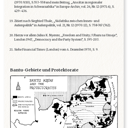
(1970.9/10), S.553-558 und mein Beitrag, „Ansätze zu regionaler
Integration in Schwarzafrika“ in Europa-Archiv, vol. 26, Nr. 12 (1971.6), S.
429-436.
Zitiert nach Siegfried Thale, „Südafrika zwischen Innen- und
Außenpolitik“ in Außenpolitik, vol. 21, Nr. 12 (1970.12), S. 758-767 (762).
Hierzu vor allem Julius K. Nyerere, „Freedom and Unity / Uhuru na Umoja“,
London 1967, „Democracy and the Party System“, S. 195-203.
Siehe Financial Times (London) vom 4. Dezember 1970, S. 9.
Bantu-Gebiete und Protektorate