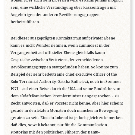
wollen. Aber auch dem Liberalen wird es kaum jemals möglich
sein, eine wirkliche Verständigung über Rassenfragen mit
Angehörigen der anderen Bevölkerungsgruppen
herbeizuführen.
Bei dieser ausgeprägten Kontaktarmut auf privater Ebene
kann es nicht Wunder nehmen, wenn zumindest in der
Vergangenheit auf offizieller Ebene gleichfalls kaum
Gespräche zwischen Vertretern der verschiedenen
Bevölkerungsgruppen stattgefunden haben. So konnte zum
Beispiel der sehr bedeutsame chief executive officer of the
Zulu Territorial Authority, Gatsha Buthelezi, noch im Sommer
1971 - auf einer Reise durch die USA auf seine Eindrücke von
dem südafrikanischen Premierminister angesprochen - zu
Recht antworten, daß er Vorster nicht kenne. Aber hier scheint
gerade in den letzten Monaten doch manches in Bewegung
geraten zu sein. Einschränkend ist jedoch gleich zu bemerken,
daß dies, soweit bekannt, nur für die Kommunikation
Pretorias mit den politischen Führern der Bantu-