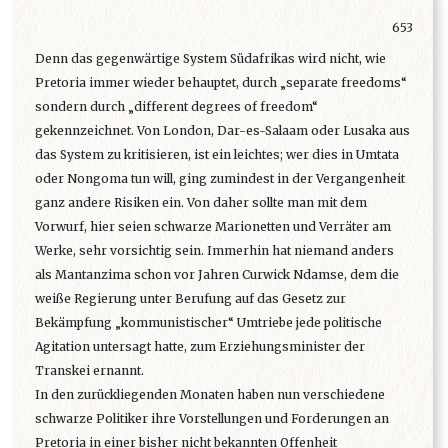
653
Denn das gegenwärtige System Südafrikas wird nicht, wie
Pretoria immer wieder behauptet, durch „separate freedoms“
sondern durch „different degrees of freedom“
gekennzeichnet. Von London, Dar-es-Salaam oder Lusaka aus
das System zu kritisieren, ist ein leichtes; wer dies in Umtata
oder Nongoma tun will, ging zumindest in der Vergangenheit
ganz andere Risiken ein. Von daher sollte man mit dem
Vorwurf, hier seien schwarze Marionetten und Verräter am
Werke, sehr vorsichtig sein. Immerhin hat niemand anders
als Mantanzima schon vor Jahren Curwick Ndamse, dem die
weiße Regierung unter Berufung auf das Gesetz zur
Bekämpfung „kommunistischer“ Umtriebe jede politische
Agitation untersagt hatte, zum Erziehungsminister der
Transkei ernannt.
In den zurückliegenden Monaten haben nun verschiedene
schwarze Politiker ihre Vorstellungen und Forderungen an
Pretoria in einer bisher nicht bekannten Offenheit