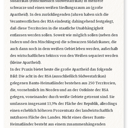
Südafrikas (einschließlich Südwestafrikas) in mehrere
schwarze und einen weißen Siedlungsraum an (große
Apartheid). In den zurückliegenden Jahren haben sich die
Verantwortlichen der RSA eindeutig dahingehend festgelegt,
daß diese Territorien in die staatliche Unabhängigkeit
entlassen werden sollen. Soweit wie möglich sollen (neben den
Indern und den Mischlingen) die schwarzen Südafrikaner, die
auch dann noch in dem weißen Gebiet leben werden, außerhalb
des wirtschaftlichen Sektors von den Weißen separiert werden
(kleine Apartheid).
In der Praxis bietet heute die große Apartheid das folgende
Bild: Die acht in der RSA (ausschließlich Südwestafrikas)
gelegenen Bantu-Heimatländer bestehen aus 250 Territorien,
die, vornehmlich im Norden und an der Ostküste der RSA
gelegen, voneinander durch weiße Gebiete getrennt sind. Sie
umfassen insgesamt 13,5% der Fläche der Republik, allerdings
einen erheblich höheren Prozentsatz der landwirtschaftlich
nutzbaren Fläche des Landes. Nicht eines dieser Bantu-
Heimatländer besteht aus einem zusammenhängenden