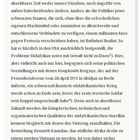
absehbarer Zeit weder innere Unruhen, noch Angriffe von
außen Entscheidendes ändern. Anders als die Politiker jener
schwarzen Staaten, die sich, ohne über die erforderlichen
eigenen Machtmittel oder zumindest zu allem bereite und
entschlossene Verbündete zu verfügen, einem militanten Kurs
gegen Pretoria verschrieben haben, ist Buthelezi Realist. So
hat er kürzlich in den USA ausdrücklich festgestellt, die
5
Probleme Südafrikas seien mit Gewalt nicht zu lösen
). Hier,
aber vielleicht auch nur hier, begegnen sich seine politischen
Vorstellungen mit denen Houphouët-Boignys, der auf der
Pressekonferenz vom 28.April 1971 in Abidjan zu Recht
äußerte, ein schwarzafrikanisch-südafrikanischer Krieg
werde schon zu Ende sein, bevor der erste ivorische Soldat
6
sein Koppel umgeschnallt habe
). Denn auch in absehbarer
Zukunft werden die kämpferischen, technischen und
organisatorischen Qualitäten der südafrikanischen Guerillas
keinem Vergleich mit denen des Vietcong standhalten. Die
Bemerkung Kenneth Kaundas, das südliche Afrika drohe zu
einem zweiten Vietnam zu werden, ist von daher sicher