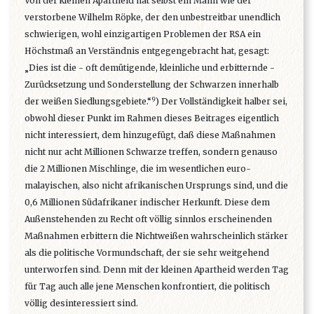
Von der kleinen Apartheid hat selbst ein Mann wie der
verstorbene Wilhelm Röpke, der den unbestreitbar unendlich
schwierigen, wohl einzigartigen Problemen der RSA ein
Höchstmaß an Verständnis entgegengebracht hat, gesagt:
„Dies ist die - oft demütigende, kleinliche und erbitternde -
Zurücksetzung und Sonderstellung der Schwarzen innerhalb
9
der weißen Siedlungsgebiete.“
) Der Vollständigkeit halber sei,
obwohl dieser Punkt im Rahmen dieses Beitrages eigentlich
nicht interessiert, dem hinzugefügt, daß diese Maßnahmen
nicht nur acht Millionen Schwarze treffen, sondern genauso
die 2 Millionen Mischlinge, die im wesentlichen euro-
malayischen, also nicht afrikanischen Ursprungs sind, und die
0,6 Millionen Südafrikaner indischer Herkunft. Diese dem
Außenstehenden zu Recht oft völlig sinnlos erscheinenden
Maßnahmen erbittern die Nichtweißen wahrscheinlich stärker
als die politische Vormundschaft, der sie sehr weitgehend
unterworfen sind. Denn mit der kleinen Apartheid werden Tag
für Tag auch alle jene Menschen konfrontiert, die politisch
völlig desinteressiert sind.