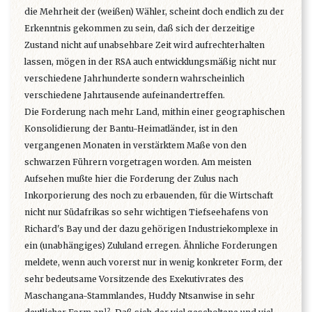
die Mehrheit der (weißen) Wähler, scheint doch endlich zu der
Erkenntnis gekommen zu sein, daß sich der derzeitige
Zustand nicht auf unabsehbare Zeit wird aufrechterhalten
lassen, mögen in der RSA auch entwicklungsmäßig nicht nur
verschiedene Jahrhunderte sondern wahrscheinlich
verschiedene Jahrtausende aufeinandertreffen.
Die Forderung nach mehr Land, mithin einer geographischen
Konsolidierung der Bantu-Heimatländer, ist in den
vergangenen Monaten in verstärktem Maße von den
schwarzen Führern vorgetragen worden. Am meisten
Aufsehen mußte hier die Forderung der Zulus nach
Inkorporierung des noch zu erbauenden, für die Wirtschaft
nicht nur Südafrikas so sehr wichtigen Tiefseehafens von
Richard's Bay und der dazu gehörigen Industriekomplexe in
ein (unabhängiges) Zululand erregen. Ähnliche Forderungen
meldete, wenn auch vorerst nur in wenig konkreter Form, der
sehr bedeutsame Vorsitzende des Exekutivrates des
Maschangana-Stammlandes, Huddy Ntsanwise in sehr
12