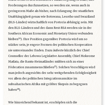
Forderungen durchzusetzen, so werden sie, wenn auch in
geringerem Maße als bisher, nach Erlangung der staatlichen
Unabhängigkeit genau wie Botswana, Lesotho und Swaziland
(BLS-Länder) wirtschaftlich von Pretoria abhängig sein. Mit
den BLS-Ländern und der dann Rest-RSA werden sie in der
Southern African Economic and Monetary Union verbunden
16
bleiben
). Ihre Position gegenüber Pretoria wird um so
stärker sein, je engere Formen der politischen Kooperation
sie untereinander finden. Dazu äußerte kürzlich der Chief
Counsellor der Lebowa Legislative Assembly, Chief Mokeome
Matlata, die Bantu-Heimatländer müßten sich zu einer
17
Föderation zusammenschließen
). Solchen Vorschlägen wird
man jedoch angesichts der sehr weitgehenden Erfolglosigkeit
vor allem der politischen Integrationsansätze im
subsaharischen Afrika mit größter Skepsis zu begegnen
18
haben
).
Wie hinreichend bekannt ist, erschöpfen sich die