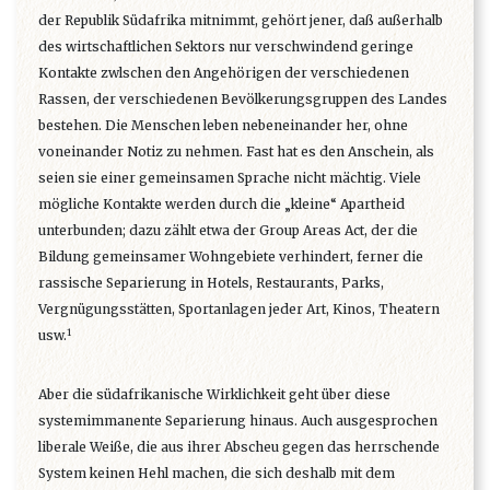
der Republik Südafrika mitnimmt, gehört jener, daß außerhalb
des wirtschaftlichen Sektors nur verschwindend geringe
Kontakte zwlschen den Angehörigen der verschiedenen
Rassen, der verschiedenen Bevölkerungsgruppen des Landes
bestehen. Die Menschen leben nebeneinander her, ohne
voneinander Notiz zu nehmen. Fast hat es den Anschein, als
seien sie einer gemeinsamen Sprache nicht mächtig. Viele
mögliche Kontakte werden durch die „kleine“ Apartheid
unterbunden; dazu zählt etwa der Group Areas Act, der die
Bildung gemeinsamer Wohngebiete verhindert, ferner die
rassische Separierung in Hotels, Restaurants, Parks,
Vergnügungsstätten, Sportanlagen jeder Art, Kinos, Theatern
1
usw.
Aber die südafrikanische Wirklichkeit geht über diese
systemimmanente Separierung hinaus. Auch ausgesprochen
liberale Weiße, die aus ihrer Abscheu gegen das herrschende
System keinen Hehl machen, die sich deshalb mit dem