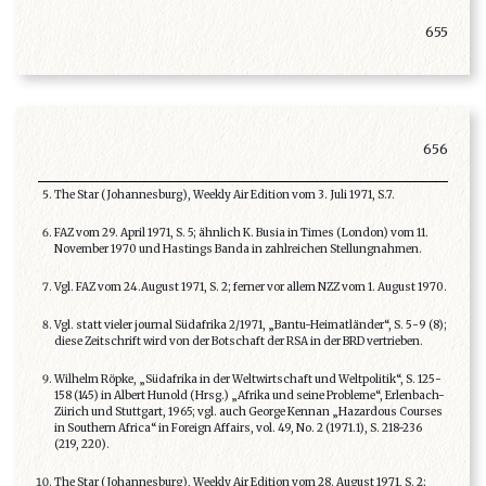
655
656
The Star (Johannesburg), Weekly Air Edition vom 3. Juli 1971, S.7.
FAZ vom 29. April 1971, S. 5; ähnlich K. Busia in Times (London) vom 11.
November 1970 und Hastings Banda in zahlreichen Stellungnahmen.
Vgl. FAZ vom 24.August 1971, S. 2; ferner vor allem NZZ vom 1. August 1970.
Vgl. statt vieler journal Südafrika 2/1971, „Bantu-Heimatländer“, S. 5-9 (8);
diese Zeitschrift wird von der Botschaft der RSA in der BRD vertrieben.
Wilhelm Röpke, „Südafrika in der Weltwirtschaft und Weltpolitik“, S. 125-
158 (145) in Albert Hunold (Hrsg.) „Afrika und seine Probleme“, Erlenbach-
Zürich und Stuttgart, 1965; vgl. auch George Kennan „Hazardous Courses
in Southern Africa“ in Foreign Affairs, vol. 49, No. 2 (1971.1), S. 218-236
(219, 220).
The Star (Johannesburg), Weekly Air Edition vom 28. August 1971, S. 2;