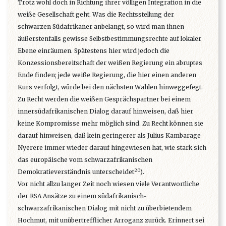
Trotz wohl doch in Richtung ihrer völligen Integration in die
weiße Gesellschaft geht. Was die Rechtsstellung der
schwarzen Südafrikaner anbelangt, so wird man ihnen
äußerstenfalls gewisse Selbstbestimmungsrechte auf lokaler
Ebene einräumen. Spätestens hier wird jedoch die
Konzessionsbereitschaft der weißen Regierung ein abruptes
Ende finden; jede weiße Regierung, die hier einen anderen
Kurs verfolgt, würde bei den nächsten Wahlen hinweggefegt.
Zu Recht werden die weißen Gesprächspartner bei einem
innersüdafrikanischen Dialog darauf hinweisen, daß hier
keine Kompromisse mehr möglich sind. Zu Recht können sie
darauf hinweisen, daß kein geringerer als Julius Kambarage
Nyerere immer wieder darauf hingewiesen hat, wie stark sich
das europäische vom schwarzafrikanischen
20
Demokratieverständnis unterscheidet
).
Vor nicht allzu langer Zeit noch wiesen viele Verantwortliche
der RSA Ansätze zu einem südafrikanisch-
schwarzafrikanischen Dialog mit nicht zu überbietendem
Hochmut, mit unübertrefflicher Arroganz zurück. Erinnert sei