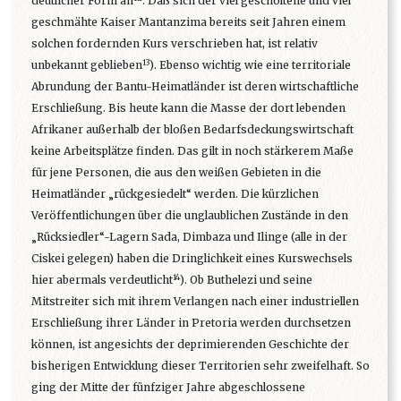
deutlicher Form an
. Daß sich der viel gescholtene und viel
geschmähte Kaiser Mantanzima bereits seit Jahren einem
solchen fordernden Kurs verschrieben hat, ist relativ
13
unbekannt geblieben
). Ebenso wichtig wie eine territoriale
Abrundung der Bantu-Heimatländer ist deren wirtschaftliche
Erschließung. Bis heute kann die Masse der dort lebenden
Afrikaner außerhalb der bloßen Bedarfsdeckungswirtschaft
keine Arbeitsplätze finden. Das gilt in noch stärkerem Maße
für jene Personen, die aus den weißen Gebieten in die
Heimatländer „rückgesiedelt“ werden. Die kürzlichen
Veröffentlichungen über die unglaublichen Zustände in den
„Rücksiedler“-Lagern Sada, Dimbaza und Ilinge (alle in der
Ciskei gelegen) haben die Dringlichkeit eines Kurswechsels
14
hier abermals verdeutlicht
). Ob Buthelezi und seine
Mitstreiter sich mit ihrem Verlangen nach einer industriellen
Erschließung ihrer Länder in Pretoria werden durchsetzen
können, ist angesichts der deprimierenden Geschichte der
bisherigen Entwicklung dieser Territorien sehr zweifelhaft. So
ging der Mitte der fünfziger Jahre abgeschlossene