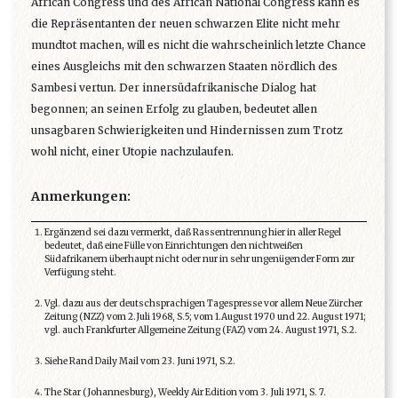
African Congress und des African National Congress kann es
die Repräsentanten der neuen schwarzen Elite nicht mehr
mundtot machen, will es nicht die wahrscheinlich letzte Chance
eines Ausgleichs mit den schwarzen Staaten nördlich des
Sambesi vertun. Der innersüdafrikanische Dialog hat
begonnen; an seinen Erfolg zu glauben, bedeutet allen
unsagbaren Schwierigkeiten und Hindernissen zum Trotz
wohl nicht, einer Utopie nachzulaufen.
Anmerkungen:
Ergänzend sei dazu vermerkt, daß Rassentrennung hier in aller Regel
bedeutet, daß eine Fülle von Einrichtungen den nichtweißen
Südafrikanern überhaupt nicht oder nur in sehr ungenügender Form zur
Verfügung steht.
Vgl. dazu aus der deutschsprachigen Tagespresse vor allem Neue Zürcher
Zeitung (NZZ) vom 2.Juli 1968, S.5; vom 1.August 1970 und 22. August 1971;
vgl. auch Frankfurter Allgemeine Zeitung (FAZ) vom 24. August 1971, S.2.
Siehe Rand Daily Mail vom 23. Juni 1971, S.2.
The Star (Johannesburg), Weekly Air Edition vom 3. Juli 1971, S. 7.