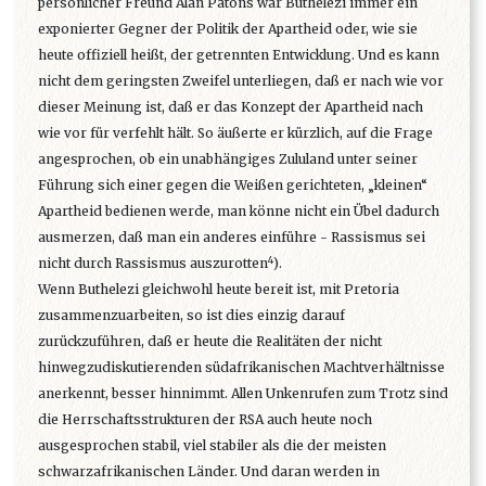
persönlicher Freund Alan Patons war Buthelezi immer ein
exponierter Gegner der Politik der Apartheid oder, wie sie
heute offiziell heißt, der getrennten Entwicklung. Und es kann
nicht dem geringsten Zweifel unterliegen, daß er nach wie vor
dieser Meinung ist, daß er das Konzept der Apartheid nach
wie vor für verfehlt hält. So äußerte er kürzlich, auf die Frage
angesprochen, ob ein unabhängiges Zululand unter seiner
Führung sich einer gegen die Weißen gerichteten, „kleinen“
Apartheid bedienen werde, man könne nicht ein Übel dadurch
ausmerzen, daß man ein anderes einführe - Rassismus sei
4
nicht durch Rassismus auszurotten
).
Wenn Buthelezi gleichwohl heute bereit ist, mit Pretoria
zusammenzuarbeiten, so ist dies einzig darauf
zurückzuführen, daß er heute die Realitäten der nicht
hinwegzudiskutierenden südafrikanischen Machtverhältnisse
anerkennt, besser hinnimmt. Allen Unkenrufen zum Trotz sind
die Herrschaftsstrukturen der RSA auch heute noch
ausgesprochen stabil, viel stabiler als die der meisten
schwarzafrikanischen Länder. Und daran werden in