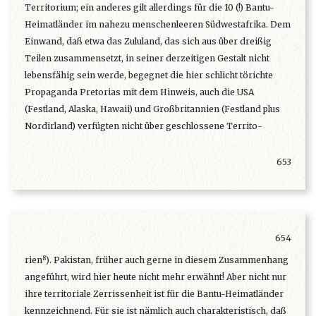
Territorium; ein anderes gilt allerdings für die 10 (!) Bantu-
Heimatländer im nahezu menschenleeren Südwestafrika. Dem
Einwand, daß etwa das Zululand, das sich aus über dreißig
Teilen zusammensetzt, in seiner derzeitigen Gestalt nicht
lebensfähig sein werde, begegnet die hier schlicht törichte
Propaganda Pretorias mit dem Hinweis, auch die USA
(Festland, Alaska, Hawaii) und Großbritannien (Festland plus
Nordirland) verfügten nicht über geschlossene Territo-
653
654
8
rien
). Pakistan, früher auch gerne in diesem Zusammenhang
angeführt, wird hier heute nicht mehr erwähnt! Aber nicht nur
ihre territoriale Zerrissenheit ist für die Bantu-Heimatländer
kennzeichnend. Für sie ist nämlich auch charakteristisch, daß