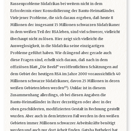
Rassenprobleme Südafrikas bei weitem nicht in dem
Erfordernis einer Konsolidierung der Bantu-Heimatländer.
Viele jener Probleme, die sich daraus ergeben, daß heute 8
Millionen der insgesamt 15 Millionen schwarzen Südafrikaner
in dem weißen Teil der RSA leben, sind viel schwerer, vielleicht
überhaupt nicht zu lösen. Hier zeigt sich vielleicht die
Ausweglosigkeit, in die Südafrika seine einzigartigen
Probleme geführt haben. Wie drängend aber gerade auch
diese Fragen sind, erhellt sich daraus, daß nach in dem
offiziösen Blatt „Die Beeld“ veröffentlichten Schätzungen auf
dem Gebiet der heutigen RSA im Jahre 2000 voraussichtlich 40
Millionen schwarze Südafrikaner, davon 25 Millionen in deren
19
weißen Gebieten leben werden
). Unklar ist in diesem
Zusammenhang allerdings, ob bei diesen Angaben die
Bantu~Heimatländer in ihrer derzeitigen oder aber in der
oben geschilderten, modifizierten Gestalt in Rechnung gestellt
wurden. Aber auch in dem letzteren Fall werden in den weißen
Gebieten immer Millionen schwarzer Arbeitskräfte benötigt
werden und auch nur dort Arbeit finden. Gatsha Buthelezi hat