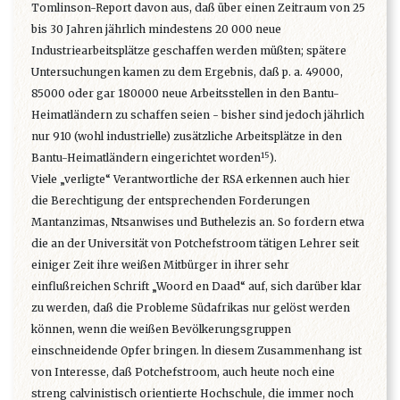
Tomlinson-Report davon aus, daß über einen Zeitraum von 25
bis 30 Jahren jährlich mindestens 20 000 neue
Industriearbeitsplätze geschaffen werden müßten; spätere
Untersuchungen kamen zu dem Ergebnis, daß p. a. 49000,
85000 oder gar 180000 neue Arbeitsstellen in den Bantu-
Heimatländern zu schaffen seien - bisher sind jedoch jährlich
nur 910 (wohl industrielle) zusätzliche Arbeitsplätze in den
15
Bantu-Heimatländern eingerichtet worden
).
Viele „verligte“ Verantwortliche der RSA erkennen auch hier
die Berechtigung der entsprechenden Forderungen
Mantanzimas, Ntsanwises und Buthelezis an. So fordern etwa
die an der Universität von Potchefstroom tätigen Lehrer seit
einiger Zeit ihre weißen Mitbürger in ihrer sehr
einflußreichen Schrift „Woord en Daad“ auf, sich darüber klar
zu werden, daß die Probleme Südafrikas nur gelöst werden
können, wenn die weißen Bevölkerungsgruppen
einschneidende Opfer bringen. ln diesem Zusammenhang ist
von Interesse, daß Potchefstroom, auch heute noch eine
streng calvinistisch orientierte Hochschule, die immer noch